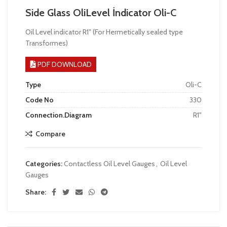
Side Glass OliLevel İndicator Oli-C
Oil Level indicator R1″ (For Hermetically sealed type
Transformes)
PDF DOWNLOAD
Type
Oli-C
Code No
330
Connection.Diagram
R1"
Compare
Categories:
Contactless Oil Level Gauges
,
Oil Level
Gauges
Share: