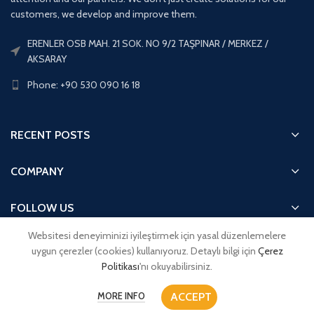
customers, we develop and improve them.
ERENLER OSB MAH. 21 SOK. NO 9/2 TAŞPINAR / MERKEZ /
AKSARAY
Phone: +90 530 090 16 18
RECENT POSTS
COMPANY
FOLLOW US
Websitesi deneyiminizi iyileştirmek için yasal düzenlemelere
QUICK ACCESS
uygun çerezler (cookies) kullanıyoruz. Detaylı bilgi için
Çerez
Politikası
'nı okuyabilirsiniz.
ACCEPT
MORE INFO
İnci Transformatör Aksesuarları A.Ş.
2022 CREATED BY
Viva Yazılım