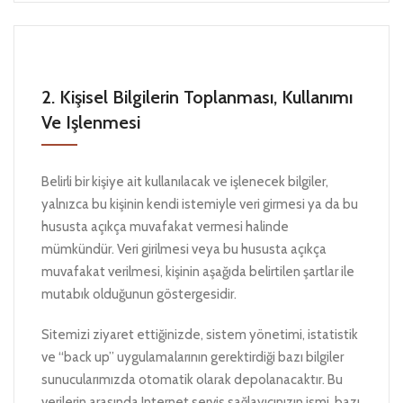
2. Kişisel Bilgilerin Toplanması, Kullanımı
Ve Işlenmesi
Belirli bir kişiye ait kullanılacak ve işlenecek bilgiler,
yalnızca bu kişinin kendi istemiyle veri girmesi ya da bu
hususta açıkça muvafakat vermesi halinde
mümkündür. Veri girilmesi veya bu hususta açıkça
muvafakat verilmesi, kişinin aşağıda belirtilen şartlar ile
mutabık olduğunun göstergesidir.
Sitemizi ziyaret ettiğinizde, sistem yönetimi, istatistik
ve “back up” uygulamalarının gerektirdiği bazı bilgiler
sunucularımızda otomatik olarak depolanacaktır. Bu
verilerin arasında Internet servis sağlayıcınızın ismi, bazı