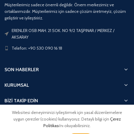
Müşterilerimiz sadece önemli değildir. Önem merkezimiz ve
ortaklarımızdır. Müşterilerimiz için sadece çözüm üretmeyiz, çözüm
geliştirir ve iyileştiririz.
ERENLER OSB MAH. 21 SOK. NO 9/2 TAŞPINAR / MERKEZ /
AKSARAY
Telefon: +90 530 090 16 18
SON HABERLER
KURUMSAL
BİZİ TAKİP EDİN
Websitesi deneyiminizi iyileştirmek için yasal düzenlemelere
HIZLI ERİŞİM
uygun çerezler (cookies) kullanıyoruz. Detaylı bilgi için
Çerez
Politikası
'nı okuyabilirsiniz.