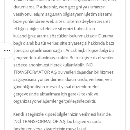
durumlarda IP adresiniz, web gezgini yazılımınızın
versiyonu, erişim sağlanan bilgisayarın işletim sistemi,
bize yönlendiren web sitesi, sitemizdeyken ziyaret
ettiğiniz diğer siteler ve sitemizi bulmak için
kullandığınız arama sözcükleri bulunmaktadır. Duruma
bağlı olarak bu tür veriler, site ziyaretçisi hakkında bazı
sonuçlar çıkarılmasını sağlar. Ancak hiçbir kişisel bilgi bu
çerçevede kullanılmayacaktır. Bu tür kişiye özel veriler
sadece anonimleştirilerek kullanılabilir. İNCİ
TRANSFORMATÖR A.Ş bu verileri dışarıdan bir hizmet
sağlayıcısına yönlendirmesi durumunda, verilerin, veri
güvenliğine ilişkin mevcut yasal düzenlemeler
çerçevesinde aktarılması için gerekli teknik ve
organizasyonel işlemler gerçekleştirilecektir.
Kendi isteğinizle kişisel bilgilerinizin verilmesi halinde,
İNCİ TRANSFORMATÖR A.Ş, bu bilgileri yasada
öngörülen veya ziyaretçinin muvafakat