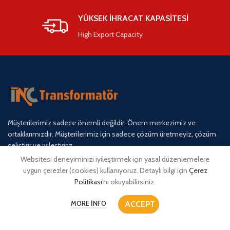
YÜKSEK İHRACAT KAPASİTESİ
High Export Capacity
Müşterilerimiz sadece önemli değildir. Önem merkezimiz ve
ortaklarımızdır. Müşterilerimiz için sadece çözüm üretmeyiz, çözüm
geliştirir ve iyileştiririz.
Websitesi deneyiminizi iyileştirmek için yasal düzenlemelere
ERENLER OSB MAH. 21 SOK. NO 9/2 TAŞPINAR / MERKEZ /
uygun çerezler (cookies) kullanıyoruz. Detaylı bilgi için
Çerez
AKSARAY
Politikası
'nı okuyabilirsiniz.
Telefon: +90 530 090 16 18
ACCEPT
MORE INFO