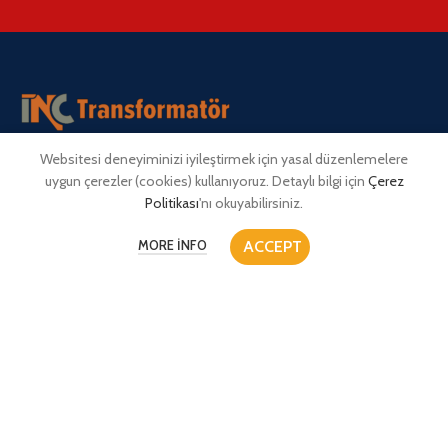
Websitesi deneyiminizi iyileştirmek için yasal düzenlemelere
Müşterilerimiz sadece önemli değildir. Önem merkezimiz ve
uygun çerezler (cookies) kullanıyoruz. Detaylı bilgi için
Çerez
ortaklarımızdır. Müşterilerimiz için sadece çözüm üretmeyiz, çözüm
Politikası
'nı okuyabilirsiniz.
geliştirir ve iyileştiririz.
ACCEPT
MORE INFO
ERENLER OSB MAH. 21 SOK. NO 9/2 TAŞPINAR / MERKEZ /
AKSARAY
Telefon: +90 530 090 16 18
SON HABERLER
KURUMSAL