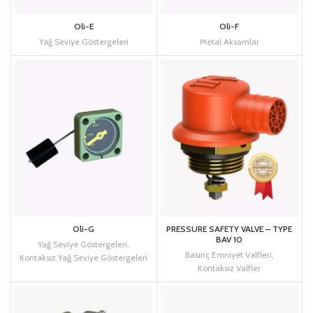
Oli-E
Oli-F
Yağ Seviye Göstergeleri
Metal Aksamlar
Oli-G
PRESSURE SAFETY VALVE – TYPE
BAV 10
Yağ Seviye Göstergeleri
,
Basınç Emniyet Valfleri
,
Kontaksız Yağ Seviye Göstergeleri
Kontaksız Valfler