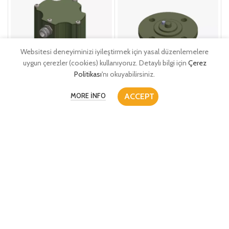
Websitesi deneyiminizi iyileştirmek için yasal düzenlemelere
uygun çerezler (cookies) kullanıyoruz. Detaylı bilgi için
Çerez
Politikası
'nı okuyabilirsiniz.
ACCEPT
MORE INFO
PRESSURE SAFETY VALVE – TYPE
PRESSURE SAFETY VALVE – TYPE
BAV 50
BAV 50V
Basınç Emniyet Valfleri
,
Basınç Emniyet Valfleri
,
Kontaklı Valfler
Kontaksız Valfler